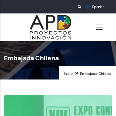
Pasar
Spanish
al
contenido
principal
Embajada Chilena
Inicio
Embajada Chilena